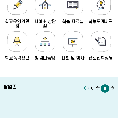
학교운영위원
사이버 상담
학습 자료실
학부모게시판
회
실
학교폭력신고
청렴나눔방
대회 및 행사
진로진학상담
팝업존
이
일
0
0
전
시
페
정
이
지
지