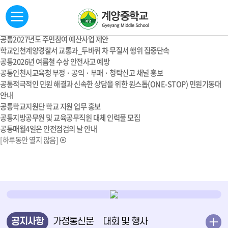
공통
제41회 새얼백일장 개최
공통
2026 학교폭력 예방 대토론회 관련 사전 설문조사
공통
2027년도 예산편성을 위한 설문조사 실시
공통
2027년도 주민참여 예산사업 제안
학교
인천계양경찰서 교통과_두바퀴 차 무질서 행위 집중단속
공통
2026년 여름철 수상 안전사고 예방
공통
인천시교육청 부정 · 공익 · 부패 · 청탁신고 채널 홍보
공통
적극적인 민원 해결과 신속한 상담을 위한 원스톱(ONE-STOP) 민원기동대
안내
공통
학교지원단 학교 지원 업무 홍보
공통
지방공무원 및 교육공무직원 대체 인력풀 모집
공통
매월4일은 안전점검의 날 안내
[하루동안 열지 않음]
공지사항
가정통신문
대회 및 행사