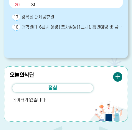
보
30
31
여
주
17
광복절 대체공휴일
는
테
18
개학일(1-6교시 운영) 봉사활동(1교시), 흡연예방 및 금연교육(2교시), 학교폭력예방교육(3교시), 성폭력예방 및 성인지감수성교육(4교시), 생명존중교육(5교시), 학급자치활동(6교시)
이
블
입
니
다.
오늘의식단
더
보
점심
기
데이터가 없습니다.
배